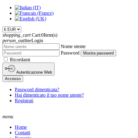
shopping_cart
Cart:
0
Item(s)
person_outline
Login
Nome utente
Password
Mostra password
Ricordami
Autenticazione Web
Accesso
Password dimenticata?
Hai dimenticato il tuo nome utente?
Registrati
menu
Home
Contatti