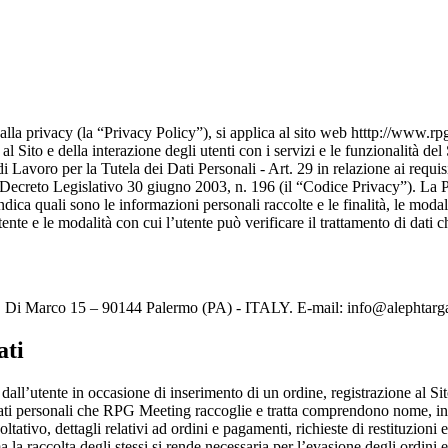
la privacy (la “Privacy Policy”), si applica al sito web htttp://www.rpgm
ito e della interazione degli utenti con i servizi e le funzionalità del 
voro per la Tutela dei Dati Personali - Art. 29 in relazione ai requisi
el Decreto Legislativo 30 giugno 2003, n. 196 (il “Codice Privacy”). La Pr
o, indica quali sono le informazioni personali raccolte e le finalità, le mo
tente e le modalità con cui l’utente può verificare il trattamento di dati c
a D. Di Marco 15 – 90144 Palermo (PA) - ITALY. E-mail:
info@alephtar
ati
all’utente in occasione di inserimento di un ordine, registrazione al Sito,
dati personali che RPG Meeting raccoglie e tratta comprendono nome, indi
tativo, dettagli relativi ad ordini e pagamenti, richieste di restituzioni ed
a raccolta degli stessi si rende necessaria per l’evasione degli ordini e p