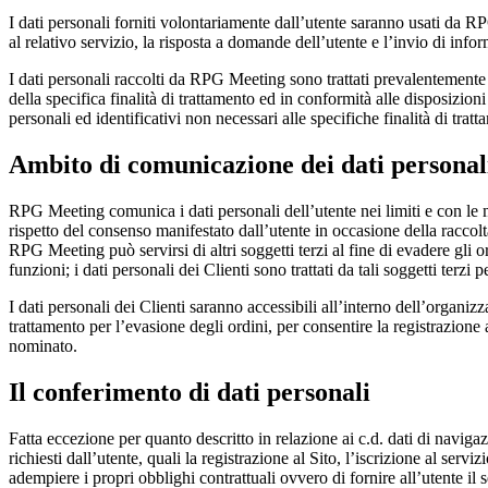
I dati personali forniti volontariamente dall’utente saranno usati da RPG
al relativo servizio, la risposta a domande dell’utente e l’invio di infor
I dati personali raccolti da RPG Meeting sono trattati prevalentemente 
della specifica finalità di trattamento ed in conformità alle disposizio
personali ed identificativi non necessari alle specifiche finalità di trat
Ambito di comunicazione dei dati personal
RPG Meeting comunica i dati personali dell’utente nei limiti e con le m
rispetto del consenso manifestato dall’utente in occasione della raccol
RPG Meeting può servirsi di altri soggetti terzi al fine di evadere gli or
funzioni; i dati personali dei Clienti sono trattati da tali soggetti terzi pe
I dati personali dei Clienti saranno accessibili all’interno dell’organi
trattamento per l’evasione degli ordini, per consentire la registrazione 
nominato.
Il conferimento di dati personali
Fatta eccezione per quanto descritto in relazione ai c.d. dati di naviga
richiesti dall’utente, quali la registrazione al Sito, l’iscrizione al se
adempiere i propri obblighi contrattuali ovvero di fornire all’utente il s