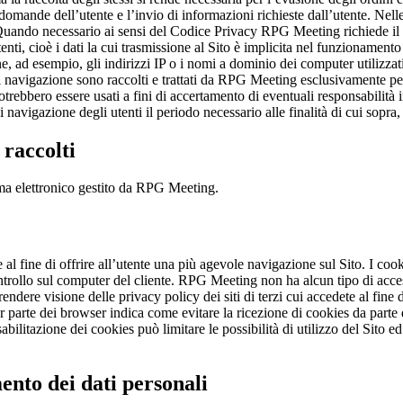
 a domande dell’utente e l’invio di informazioni richieste dall’utente. Nell
 Quando necessario ai sensi del Codice Privacy RPG Meeting richiede il 
enti, cioè i dati la cui trasmissione al Sito è implicita nel funzionamento 
 ad esempio, gli indirizzi IP o i nomi a dominio dei computer utilizzati d
i navigazione sono raccolti e trattati da RPG Meeting esclusivamente per fi
otrebbero essere usati a fini di accertamento di eventuali responsabilità i
i navigazione degli utenti il periodo necessario alle finalità di cui sopr
 raccolti
stema elettronico gestito da RPG Meeting.
ire al fine di offrire all’utente una più agevole navigazione sul Sito. I co
rollo sul computer del cliente. RPG Meeting non ha alcun tipo di accesso
 prendere visione delle privacy policy dei siti di terzi cui accedete al fin
or parte dei browser indica come evitare la ricezione di cookies da par
ilitazione dei cookies può limitare le possibilità di utilizzo del Sito ed
mento dei dati personali