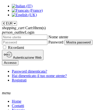
shopping_cart
Cart:
0
Item(s)
person_outline
Login
Nome utente
Password
Mostra password
Ricordami
Autenticazione Web
Accesso
Password dimenticata?
Hai dimenticato il tuo nome utente?
Registrati
menu
Home
Contatti