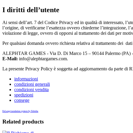
I diritti dell’utente
Ai sensi dell’art. 7 del Codice Privacy ed in qualità di interessato, l’u
l’origine, di verificarne l’esattezza ovvero chiederne l’integrazione, l
violazione di legge, ovvero di opporsi al trattamento dei dati per motivi
Per qualsiasi domanda ovvero richiesta relativa al trattamento dei dati
ALEPHTAR GAMES - Via D. Di Marco 15 – 90144 Palermo (PA) 
E-Mail:
info@alephtargames.com
.
La presente Privacy Policy è soggetta ad aggiornamento da parte di RP
informazioni
condizioni generali
condizioni vendita
spedizioni
consege
FaLang translation system by Faboba
Related products