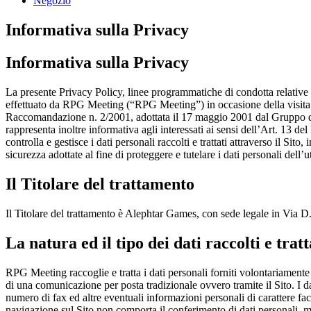
Negozio
Informativa sulla Privacy
Informativa sulla Privacy
La presente Privacy Policy, linee programmatiche di condotta relative al
effettuato da RPG Meeting (“RPG Meeting”) in occasione della visita al S
Raccomandazione n. 2/2001, adottata il 17 maggio 2001 dal Gruppo di La
rappresenta inoltre informativa agli interessati ai sensi dell’Art. 13 d
controlla e gestisce i dati personali raccolti e trattati attraverso il Sit
sicurezza adottate al fine di proteggere e tutelare i dati personali dell’u
Il Titolare del trattamento
Il Titolare del trattamento è Alephtar Games, con sede legale in Vi
La natura ed il tipo dei dati raccolti e tratt
RPG Meeting raccoglie e tratta i dati personali forniti volontariamente d
di una comunicazione per posta tradizionale ovvero tramite il Sito. I 
numero di fax ed altre eventuali informazioni personali di carattere facol
navigazione sul Sito non comporta il conferimento di dati personali, ma l