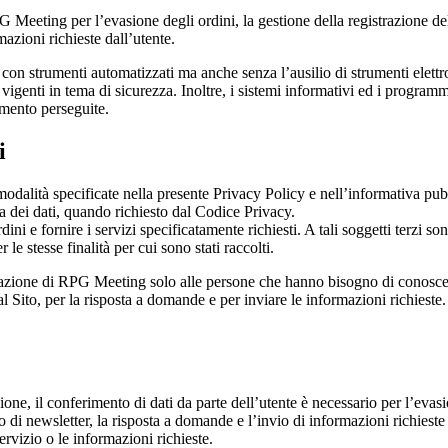
 Meeting per l’evasione degli ordini, la gestione della registrazione dell’
mazioni richieste dall’utente.
con strumenti automatizzati ma anche senza l’ausilio di strumenti elettr
ni vigenti in tema di sicurezza. Inoltre, i sistemi informativi ed i progra
tamento perseguite.
i
odalità specificate nella presente Privacy Policy e nell’informativa pub
ta dei dati, quando richiesto dal Codice Privacy.
dini e fornire i servizi specificatamente richiesti. A tali soggetti terzi s
r le stesse finalità per cui sono stati raccolti.
zzazione di RPG Meeting solo alle persone che hanno bisogno di conoscerli
al Sito, per la risposta a domande e per inviare le informazioni richieste.
zione, il conferimento di dati da parte dell’utente è necessario per l’eva
rvizio di newsletter, la risposta a domande e l’invio di informazioni rich
ervizio o le informazioni richieste.