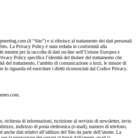
eeting.com (il “Sito”) e si riferisce al trattamento dei dati personali
Sito. La Privacy Policy è stata redatta in conformità alla
ti minimi per la raccolta di dati on-line nell’Unione Europea e
ivacy Policy specifica l’identità del titolare del trattamento che
dalità del trattamento, l’ambito di comunicazione a terzi, le misure di
he lo riguarda ed esercitare i diritti riconosciuti dal Codice Privacy.
games.com
.
 richiesta di informazioni, iscrizione al servizio di newsletter, invio
rizzo, indirizzo di posta elettronica (e-mail), numero di telefono,
 anche dati relativi all’utilizzo del Sito da parte dell’utente. La
er la prestazione dei servizi richiesti dall’utente, quali la