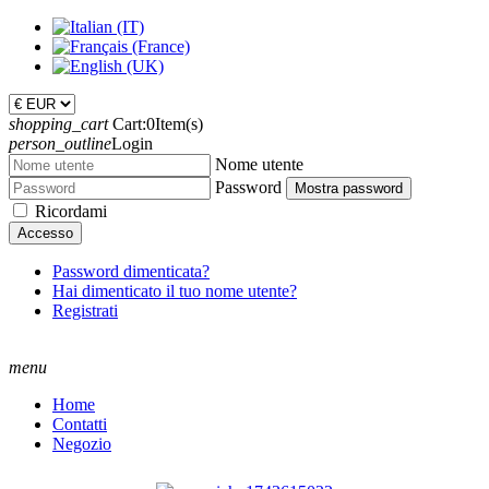
shopping_cart
Cart:
0
Item(s)
person_outline
Login
Nome utente
Password
Mostra password
Ricordami
Accesso
Password dimenticata?
Hai dimenticato il tuo nome utente?
Registrati
menu
Home
Contatti
Negozio