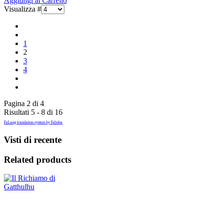
Aggiungi al Carrello
Visualizza #
1
2
3
4
Pagina 2 di 4
Risultati 5 - 8 di 16
FaLang translation system by Faboba
Visti di recente
Related products