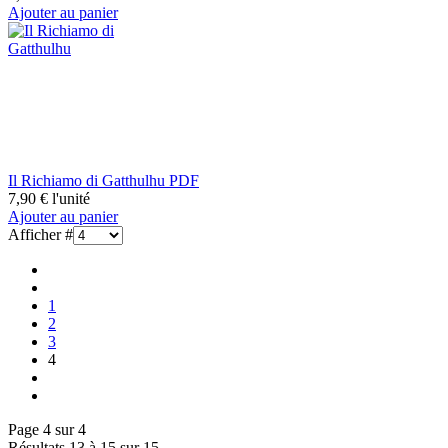
Ajouter au panier
Il Richiamo di Gatthulhu PDF
7,90 €
l'unité
Ajouter au panier
Afficher #
1
2
3
4
Page 4 sur 4
Résultats 13 à 15 sur 15