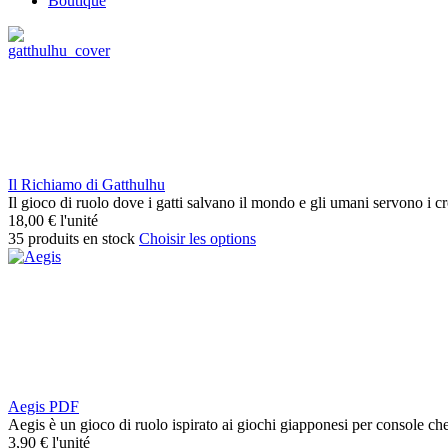
Boutique
Il Richiamo di Gatthulhu
Il gioco di ruolo dove i gatti salvano il mondo e gli umani servono i c
18,00 €
l'unité
35 produits en stock
Choisir les options
Aegis PDF
Aegis è un gioco di ruolo ispirato ai giochi giapponesi per console che a
3,90 €
l'unité